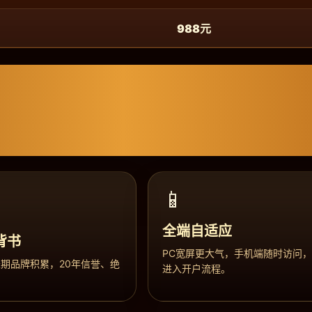
988元
📱
全端自适应
背书
PC宽屏更大气，手机端随时访问
期品牌积累，20年信誉、绝
进入开户流程。