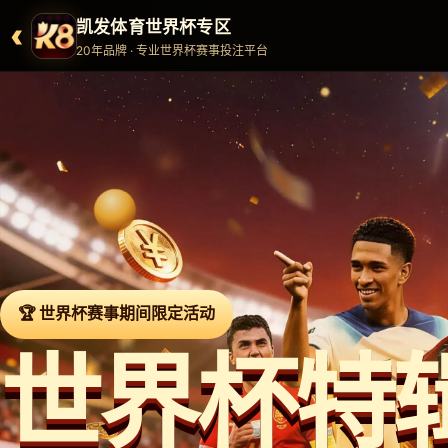
‹
凯发体育世界杯专区
20年品牌 · 专业世界杯赛事投注平台
🏆 世界杯赛事期间限定活动
世界杯特