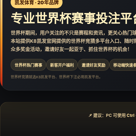
凯发体育 · 20年品牌
专业世界杯赛事投注平
世界杯期间，用户关注的不只是赛程和资讯，更关心热门
本站提供K8凯发官网提供的世界杯竞猜多平台入口、随时
众多奖金活动，邀请好友一起亚于、抓住世界杯的机会！
世界杯热门赛事
新客开户福利
邀请好友奖励
移动端快速
世界杯竞猜就选K8凯发平台、世界杯下注必用凯发平台。
📌 建议：PC 可使用
Ctrl