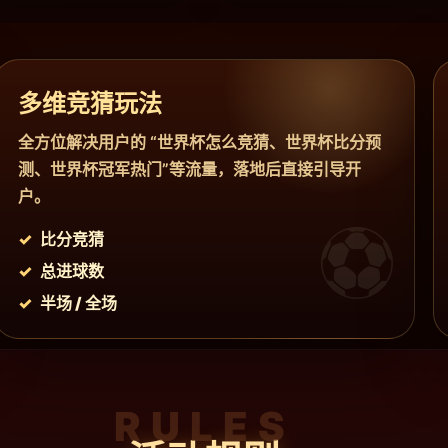
多维竞猜玩法
全方位解决用户的 “世界杯怎么竞猜、世界杯比分预
测、世界杯冠军热门”等流量，落地后直接引导开
户。
比分竞猜
总进球数
半场 / 全场
RULES