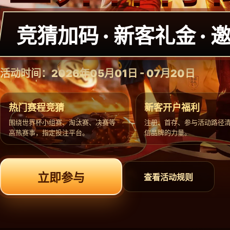
竞猜加码 · 新客礼金 ·
活动时间：2026年05月01日 - 07月20日
热门赛程竞猜
新客开户福利
围绕世界杯小组赛、淘汰赛、决赛等
注册、首存、参与活动路径
高热赛事，指定投注平台。
信品牌的力量。
立即参与
查看活动规则