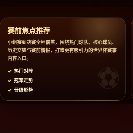
赛前焦点推荐
小组赛到决赛全程覆盖，围绕热门球队、核心球员、
历史交锋与赛前情报，打造更有吸引力的世界杯赛事
内容入口。
热门对阵
冠军走势
晋级形势